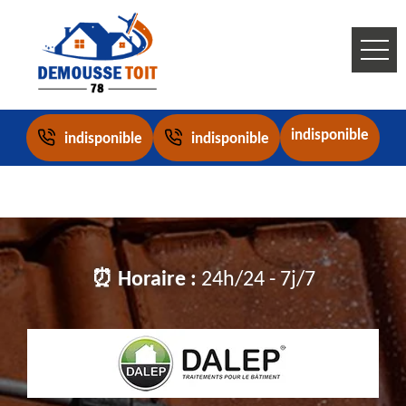
indisponible
indisponible
indisponible
⏰ Horaire :
24h/24 - 7j/7