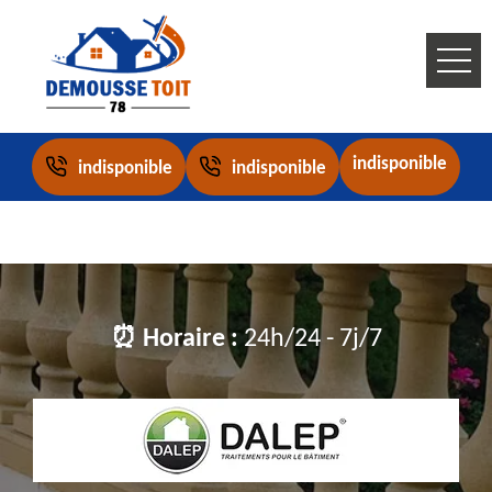
indisponible
indisponible
indisponible
⏰ Horaire :
24h/24 - 7j/7