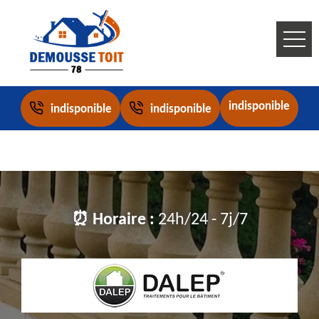
indisponible
indisponible
indisponible
⏰ Horaire :
24h/24 - 7j/7