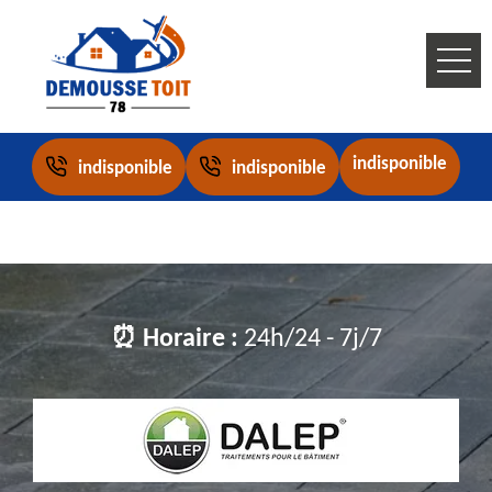
indisponible
indisponible
indisponible
⏰ Horaire :
24h/24 - 7j/7