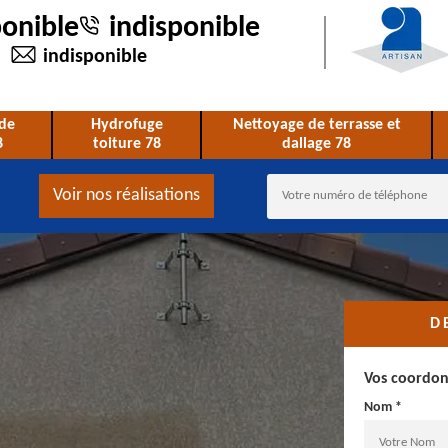
ponible
indisponible
indisponible
de
Hydrofuge
Nettoyage de terrasse et
8
toiture 78
dallage 78
Voir nos réalisations
D
Vos coordo
Nom *