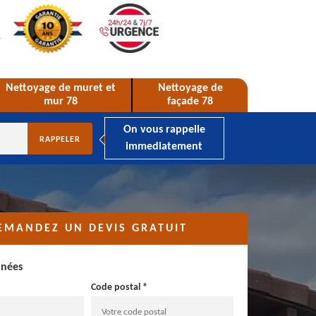
Nettoyage de muret et
Nettoyage de
mur 78
façade 78
On vous rappelle
immediatement
EMANDEZ UN DEVIS GRATUIT
nnées
Code postal *