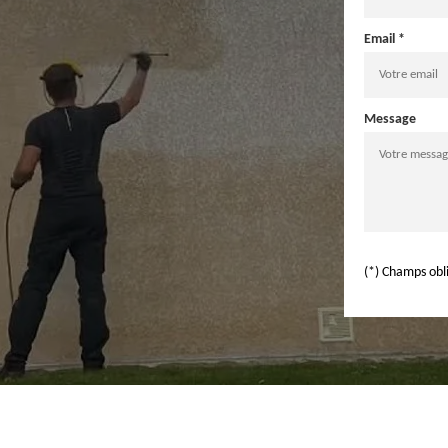
Email *
Message
(*) Champs obl