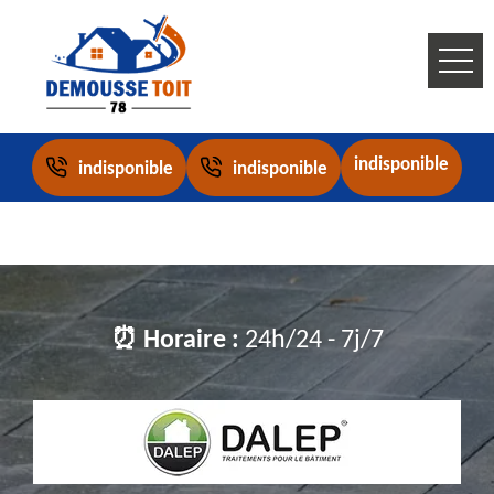
indisponible
indisponible
indisponible
⏰ Horaire :
24h/24 - 7j/7