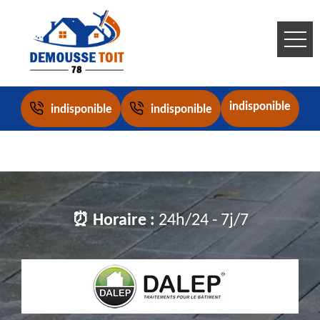
indisponible
indisponible
indisponible
⏰ Horaire :
24h/24 - 7j/7