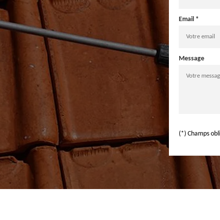
Email *
Message
(*) Champs obl