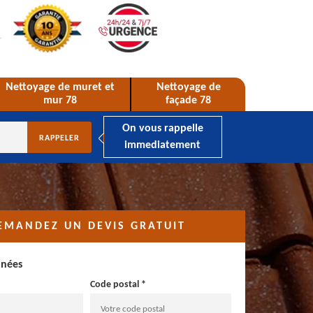
Nettoyage de muret et
Nettoyage de
mur 78
façade 78
On vous rappelle
immediatement
EMANDEZ UN DEVIS GRATUIT
nnées
Code postal *