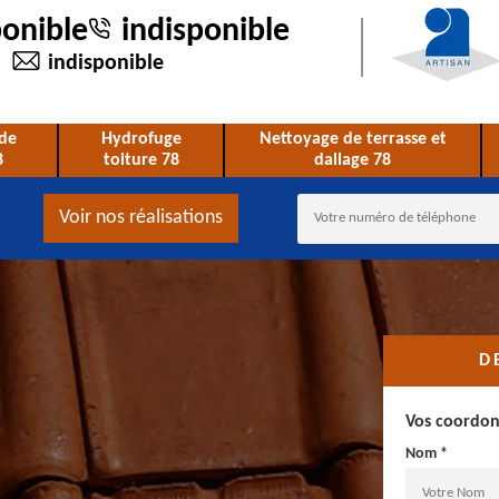
ponible
indisponible
indisponible
de
Hydrofuge
Nettoyage de terrasse et
8
toiture 78
dallage 78
Voir nos réalisations
D
Vos coordo
Nom *