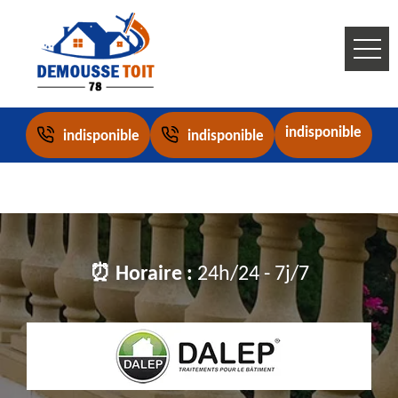
indisponible
indisponible
indisponible
⏰ Horaire :
24h/24 - 7j/7